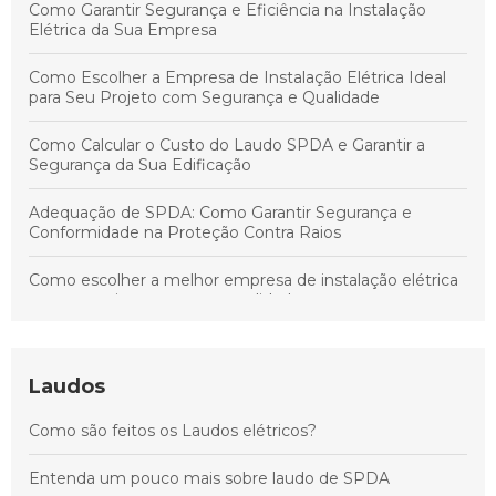
Como Garantir Segurança e Eficiência na Instalação
Elétrica da Sua Empresa
Como Escolher a Empresa de Instalação Elétrica Ideal
para Seu Projeto com Segurança e Qualidade
Como Calcular o Custo do Laudo SPDA e Garantir a
Segurança da Sua Edificação
Adequação de SPDA: Como Garantir Segurança e
Conformidade na Proteção Contra Raios
Como escolher a melhor empresa de instalação elétrica
para garantir segurança e qualidade
Como garantir a segurança e a conformidade do seu
sistema SPDA em qualquer instalação elétrica
Laudos
Principais cuidados para manter a segurança e
Como são feitos os Laudos elétricos?
conformidade do sistema SPDA em instalações elétricas
Entenda um pouco mais sobre laudo de SPDA
Como Escolher a Empresa Ideal de Instalação Elétrica