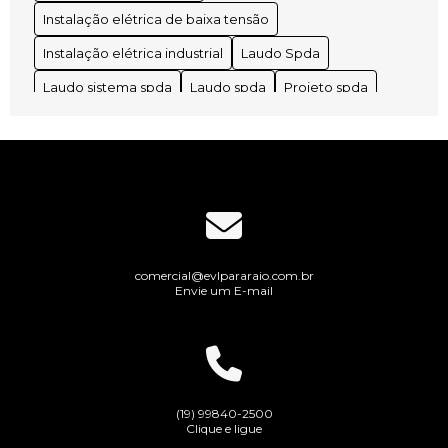
Instalação elétrica de baixa tensão
Instalação elétrica industrial
Laudo Spda
Laudo sistema spda
Laudo spda
Projeto spda
Spda laudo
spda aterramento
spda estrutural
spda para raio
comercial@evlpararaio.com.br
Envie um E-mail
(19) 99840-2500
Clique e ligue