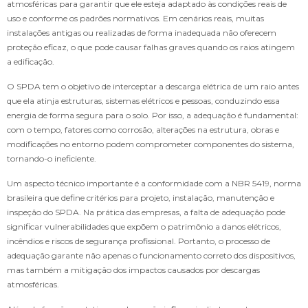
atmosféricas para garantir que ele esteja adaptado às condições reais de
uso e conforme os padrões normativos. Em cenários reais, muitas
instalações antigas ou realizadas de forma inadequada não oferecem
proteção eficaz, o que pode causar falhas graves quando os raios atingem
a edificação.
O SPDA tem o objetivo de interceptar a descarga elétrica de um raio antes
que ela atinja estruturas, sistemas elétricos e pessoas, conduzindo essa
energia de forma segura para o solo. Por isso, a adequação é fundamental:
com o tempo, fatores como corrosão, alterações na estrutura, obras e
modificações no entorno podem comprometer componentes do sistema,
tornando-o ineficiente.
Um aspecto técnico importante é a conformidade com a NBR 5419, norma
brasileira que define critérios para projeto, instalação, manutenção e
inspeção do SPDA. Na prática das empresas, a falta de adequação pode
significar vulnerabilidades que expõem o patrimônio a danos elétricos,
incêndios e riscos de segurança profissional. Portanto, o processo de
adequação garante não apenas o funcionamento correto dos dispositivos,
mas também a mitigação dos impactos causados por descargas
atmosféricas.