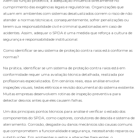
Além da função protetiva, a adequação influencia diretamente no
cumprimento das exigências legais e regulatórias. Organizações que
atuam em ambientes com sistemas desatualizados correm o risco de não
atender a normas técnicas e, consequentemente, sofrer penalizações ou
terem sua responsabilidade civil e criminal questionadas em caso de
acidentes. Assim, adequar o SPDA é uma medida que reforça a cultura de
segurança e responsabilidade institucional.
Como identificar se seu sistema de proteção contra raios está conforme as
normas?
Na prática, identificar se um sistema de proteção contra raios está em
conformidade requer uma avaliação técnica detalhada, realizada por
profissionais especializados. Em cenários reais, essa análise envolve
inspeções visuais, testes elétricos e revisão documental do sistema existente.
Muitas empresas desenvolvem rotinas de inspeção preventiva para
detectar desvios antes que eles causem falhas.
Um dos principais pontos técnicos para análise é verificar o estado dos
componentes do SPDA, como captores, condutores de descida e sistema de
aterramento. Corrosão, desgaste ou danos mecânicos são causas comuns
que comprometem a funcionalidade e segurança, necessitando reparos ou
substituições. Em ambientes sujeitos a alterações frequentes, o