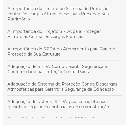
Principais cuidados para manter a segurança e
A Importância do Projeto de Sistema de Proteção
conformidade do sistema SPDA em instalações elétricas
contra Descargas Atmosféricas para Preservar Seu
Patrimônio
Como Escolher a Empresa Ideal de Instalação Elétrica
para Atender Suas Necessidades
A Importância do Projeto SPDA para Proteger
Estruturas Contra Descargas Elétricas
A Importância do SPDA no Aterramento para Garantir a
Proteção da Sua Estrutura
Adequação de SPDA: Como Garantir Segurança e
Conformidade na Proteção Contra Raios
Adequação do Sistema de Proteção Contra Descargas
Atmosféricas para Garantir a Segurança da Edificação
Adequação do sistema SPDA: guia completo para
garantir a segurança contra raios em sua instalação
Como Calcular o Custo do Laudo SPDA e Garantir a
Segurança da Sua Edificação