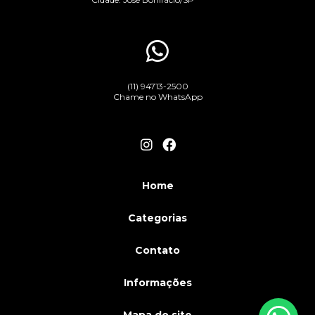
Importância do Sistema de Proteção contra Descargas
Atmosféricas para um Aterramento Elétrico Eficiente
Instalação de Sistemas de Para-raios: Proteção Essencial
para Sua Propriedade
(11) 94713-2500
Chame no WhatsApp
Instalação e Manutenção de SPDA e Para-Raios:
Segurança Essencial
Instalação Elétrica Industrial: Guia Completo para
Segurança e Eficiência
Home
Instalação Profissional de Para-Raios: Segurança e
Proteção Garantidas
Categorias
Laudo de SPDA: Essencial para Garantir a Segurança da
Contato
Sua Edificação
Informações
Laudo de SPDA: Garantia de Segurança para Estruturas
e Pessoas