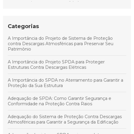
para garantir segurança e qualidade
Como garantir a segurança e a conformidade do seu
sistema SPDA em qualquer instalação elétrica
Categorias
Principais cuidados para manter a segurança e
A Importância do Projeto de Sistema de Proteção
conformidade do sistema SPDA em instalações elétricas
contra Descargas Atmosféricas para Preservar Seu
Patrimônio
Como Escolher a Empresa Ideal de Instalação Elétrica
para Atender Suas Necessidades
A Importância do Projeto SPDA para Proteger
Estruturas Contra Descargas Elétricas
A Importância do SPDA no Aterramento para Garantir a
Proteção da Sua Estrutura
Adequação de SPDA: Como Garantir Segurança e
Conformidade na Proteção Contra Raios
Adequação do Sistema de Proteção Contra Descargas
Atmosféricas para Garantir a Segurança da Edificação