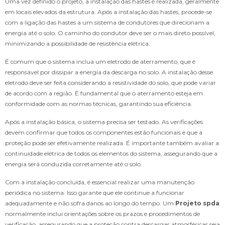
Uma vez definido o projeto, a instalação das hastes é realizada, geralmente
em locais elevados da estrutura. Após a instalação das hastes, procede-se
com a ligação das hastes a um sistema de condutores que direcionam a
energia até o solo. O caminho do condutor deve ser o mais direto possível,
minimizando a possibilidade de resistência elétrica.
É comum que o sistema inclua um eletrodo de aterramento, que é
responsável por dissipar a energia da descarga no solo. A instalação desse
eletrodo deve ser feita considerando a resistividade do solo, que pode variar
de acordo com a região. É fundamental que o aterramento esteja em
conformidade com as normas técnicas, garantindo sua eficiência.
Após a instalação básica, o sistema precisa ser testado. As verificações
devem confirmar que todos os componentes estão funcionais e que a
proteção pode ser efetivamente realizada. É importante também avaliar a
continuidade elétrica de todos os elementos do sistema, assegurando que a
energia será conduzida corretamente até o solo.
Com a instalação concluída, é essencial realizar uma manutenção
periódica no sistema. Isso garante que ele continue a funcionar
adequadamente e não sofra danos ao longo do tempo. Um
Projeto spda
normalmente inclui orientações sobre os prazos e procedimentos de
verificação, assegurando que a proteção contra descargas atmosféricas seja