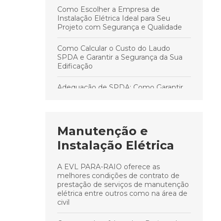
Como Escolher a Empresa de
Instalação Elétrica Ideal para Seu
Projeto com Segurança e Qualidade
Como Calcular o Custo do Laudo
SPDA e Garantir a Segurança da Sua
Edificação
Adequação de SPDA: Como Garantir
Segurança e Conformidade na
Proteção Contra Raios
Como escolher a melhor empresa de
Manutenção e
instalação elétrica para garantir
Instalação Elétrica
segurança e qualidade
Como garantir a segurança e a
A EVL PARA-RAIO oferece as
conformidade do seu sistema SPDA
melhores condições de contrato de
em qualquer instalação elétrica
prestação de serviços de manutenção
elétrica entre outros como na área de
civil
Principais cuidados para manter a
segurança e conformidade do sistema